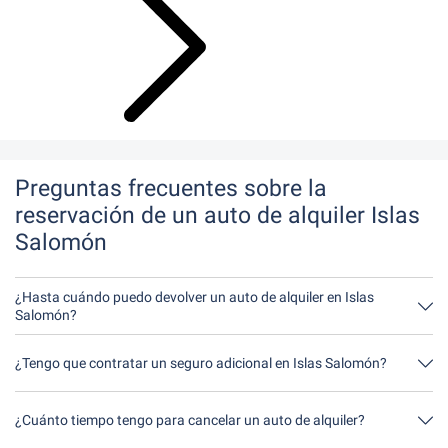
Preguntas frecuentes sobre la
reservación de un auto de alquiler Islas
Salomón
¿Hasta cuándo puedo devolver un auto de alquiler en Islas
Salomón?
En principio, puede devolver el auto de alquiler a cualquier hora
del día. Lo único importante es que no devuelva el auto de
¿Tengo que contratar un seguro adicional en Islas Salomón?
alquiler más tarde de lo indicado al hacer la reservación.
Lo mejor es contratar un seguro a todo riesgo sin franquicia a
través de nosotros. Así no tendrás que contratar ningún seguro
¿Cuánto tiempo tengo para cancelar un auto de alquiler?
adicional in situ.