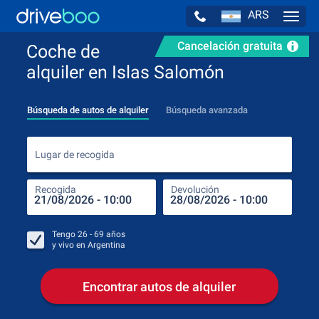
ARS
Navig
Cancelación gratuita
Coche de
alquiler en Islas Salomón
Búsqueda de autos de alquiler
Búsqueda avanzada
Luga
Lugar de recogida
Recogida
Devolución
Luga
Rec
Tengo
26 - 69
años
y vivo en
Argentina
Encontrar autos de alquiler