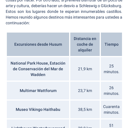
cosas por hacer. Por otro lado, si prefieres disfrutar de un poco de
arte y cultura, deberías hacer un desvío a Schleswig o Glücksburg.
Estos son los lugares donde te esperan innumerables castillos.
Hemos reunido algunos destinos más interesantes para ustedes a
continuación:
Distancia en
Excursiones desde Husum
coche de
Tiempo
alquiler
National Park House, Estación
25
de Conservación del Mar de
21,9 km
minutos.
Wadden
26
Multimar Wattforum
23,7 km
minutos.
Cuarenta
Museo Vikingo Haithabu
38,5 km
minutos.
51