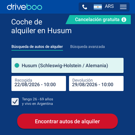
ARS
Navig
Cancelación gratuita
Coche de
alquiler en Husum
Búsqueda de autos de alquiler
Búsqueda avanzada
luga
Husum (Schleswig-Holstein / Alemania)
Recogida
Devolución
Luga
Rec
Tengo
26 - 69
años
y vivo en
Argentina
Encontrar autos de alquiler