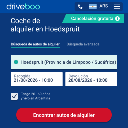
ARS
Navig
Cancelación gratuita
Coche de
alquiler en Hoedspruit
Búsqueda de autos de alquiler
Búsqueda avanzada
luga
Hoedspruit (Provincia de Limpopo / Sudáfrica)
Recogida
Devolución
Luga
Rec
Tengo
26 - 69
años
y vivo en
Argentina
Encontrar autos de alquiler