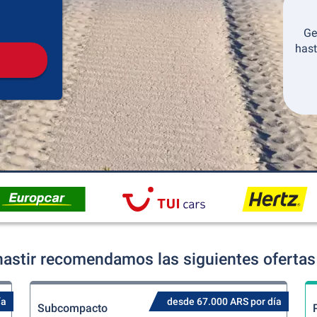
Recogida
Devolución
Ge
hast
astir recomendamos las siguientes ofertas 
ía
desde 67.000 ARS por día
Subcompacto