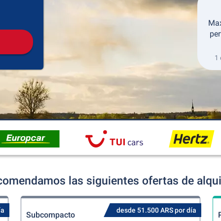
Recogida
Devolución
Max
per
1 
comendamos las siguientes ofertas de alqui
ía
desde 51.500 ARS por día
Subcompacto