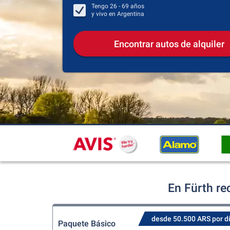
Tengo
26 - 69
años
y vivo en
Argentina
Encontrar autos de alquiler
En Fürth re
desde 50.500 ARS por d
Paquete Básico