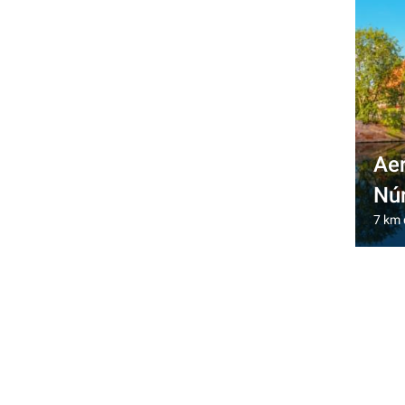
Ae
Nú
7 km 