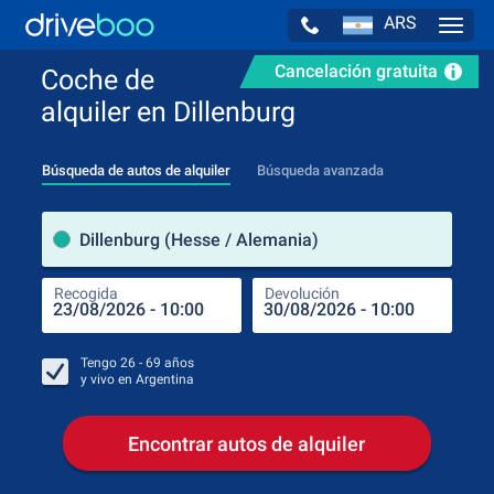
ARS
Navig
Cancelación gratuita
Coche de
alquiler en Dillenburg
Búsqueda de autos de alquiler
Búsqueda avanzada
luga
Dillenburg (Hesse / Alemania)
Recogida
Devolución
Luga
Rec
Tengo
26 - 69
años
y vivo en
Argentina
Encontrar autos de alquiler