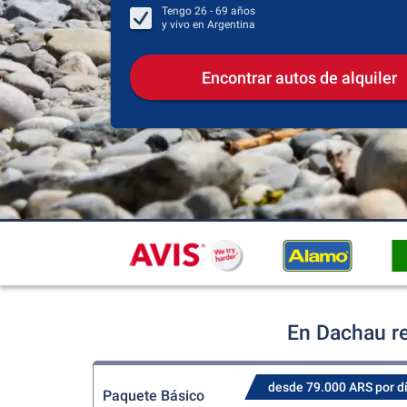
Tengo
26 - 69
años
y vivo en
Argentina
Encontrar autos de alquiler
En Dachau re
desde 79.000 ARS por d
Paquete Básico