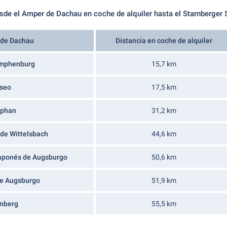
sde el Amper de Dachau en coche de alquiler hasta el Starnberger 
sde Dachau
Distancia en coche de alquiler
Nymphenburg
15,7 km
seo
17,5 km
ephan
31,2 km
 de Wittelsbach
44,6 km
Japonés de Augsburgo
50,6 km
de Augsburgo
51,9 km
rnberg
55,5 km