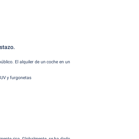
stazo.
úblico. El alquiler de un coche en un
SUV y furgonetas
rmente rica. Globalmente, se ha dado