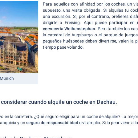
Para aquellos con afinidad por los coches, un via
supuesto, una visita obligada. Si alquilas tu coc
una excursión. Si, por el contrario, prefieres dis
dirigirte a Freising. Aquí puede participar e
cervecería Weihenstephan
. Pero también los cas
la catedral de Augsburgo o el parque de juegos
pequeños huéspedes deben divertirse, valen la p
tiempo pase volando.
e Munich
e considerar cuando alquile un coche en Dachau.
o en la carretera. ¿Qué seguro elegir para un coche de alquiler? La mej
ranquicia y un
seguro de responsabilidad
civil amplio. Si lo peor viene a l