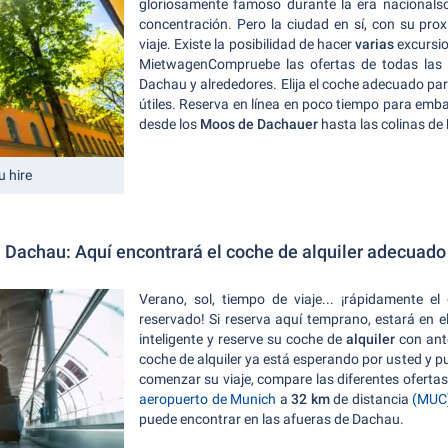
gloriosamente famoso durante la era nacionalso
concentración. Pero la ciudad en sí, con su pro
viaje. Existe la posibilidad de hacer
varias
excursio
MietwagenCompruebe las ofertas de todas las 
Dachau y alrededores. Elija el coche adecuado par
útiles. Reserva en línea en poco tiempo para emba
desde los
Moos de Dachauer
hasta las colinas de
u hire
n Dachau: Aquí encontrará el coche de alquiler adecuado
Verano, sol, tiempo de viaje... ¡rápidamente e
reservado! Si reserva aquí temprano, estará en e
inteligente y reserve su coche de
alquiler
con ant
coche de alquiler ya está esperando por usted y 
comenzar su viaje, compare las diferentes ofertas
aeropuerto de Munich
a
32 km
de distancia
(MUC
puede encontrar en las afueras de Dachau.