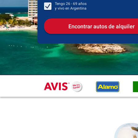
Tengo
26 - 69
años
y vivo en
Argentina
Encontrar autos de alquiler