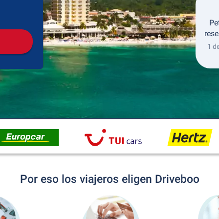
Recogida
Devolución
Pe
rese
1 d
Por eso los viajeros eligen Driveboo