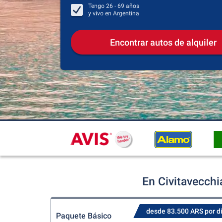
Tengo
26 - 69
años
y vivo en
Argentina
Encontrar autos de alquiler
En Civitavecchi
desde 83.500 ARS por d
Paquete Básico