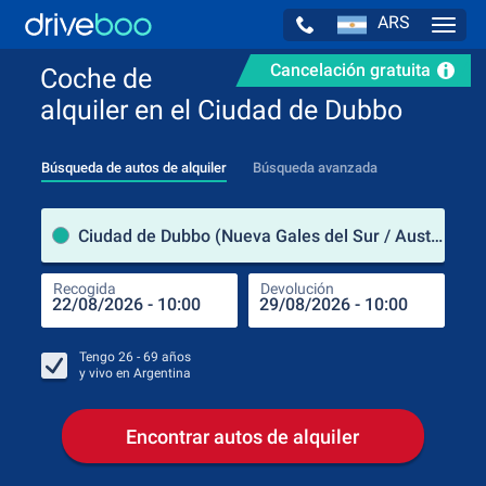
ARS
Navig
Cancelación gratuita
Coche de
alquiler en el Ciudad de Dubbo
Búsqueda de autos de alquiler
Búsqueda avanzada
luga
Ciudad de Dubbo (Nueva Gales del Sur / Australia)
Recogida
Devolución
Luga
Rec
Tengo
26 - 69
años
y vivo en
Argentina
Encontrar autos de alquiler