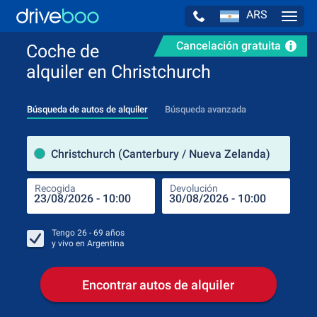
ARS
Navig
Cancelación gratuita
Coche de
alquiler en Christchurch
Búsqueda de autos de alquiler
Búsqueda avanzada
luga
Christchurch (Canterbury / Nueva Zelanda)
Recogida
Devolución
Luga
Rec
Tengo
26 - 69
años
y vivo en
Argentina
Encontrar autos de alquiler