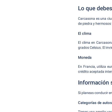
Lo que debes
Carcasona es una ciud
de piedra y hermosos 
El clima
El clima en Carcason
grados Celsius. El in
Moneda
En Francia, utiliza e
crédito aceptada inte
Información s
Si planeas conducir e
Categorías de autos
Tienes una amplia var