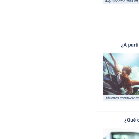
Alquiler de autos e
¿A part
Jóvenes conductore
¿Qué d