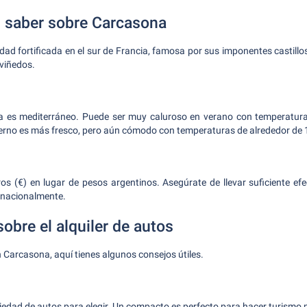
 saber sobre Carcasona
ad fortificada en el sur de Francia, famosa por sus imponentes castillo
viñedos.
a es mediterráneo. Puede ser muy caluroso en verano con temperatur
vierno es más fresco, pero aún cómodo con temperaturas de alrededor de 
uros (€) en lugar de pesos argentinos. Asegúrate de llevar suficiente efe
rnacionalmente.
obre el alquiler de autos
n Carcasona, aquí tienes algunos consejos útiles.
iedad de autos para elegir. Un compacto es perfecto para hacer turismo p