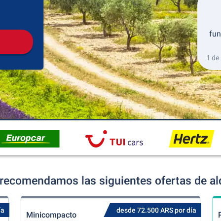
Recogida
Devolución
fun
1 de
recomendamos las siguientes ofertas de alq
ía
desde 72.500 ARS por día
Minicompacto