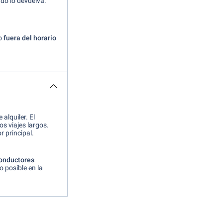
ndo lo devuelva.
so
fuera del horario
alquiler. El
s viajes largos.
 principal.
onductores
o posible en la