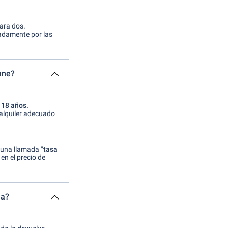
para dos.
adamente por las
nne?
s 18 años.
 alquiler adecuado
r una llamada
"tasa
en el precio de
na?