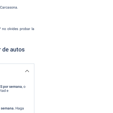
n Carcasona.
 no olvides probar la
r de autos
RS por semana
, o
rtad e
r semana.
Haga