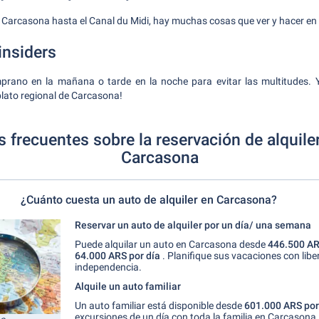
 Carcasona hasta el Canal du Midi, hay muchas cosas que ver y hacer e
insiders
prano en la mañana o tarde en la noche para evitar las multitudes. Y
plato regional de Carcasona!
 frecuentes sobre la reservación de alquile
Carcasona
¿Cuánto cuesta un auto de alquiler en Carcasona?
Reservar un auto de alquiler por un día/ una semana
Puede alquilar un auto en Carcasona desde
446.500 A
64.000 ARS por día
. Planifique sus vacaciones con libe
independencia.
Alquile un auto familiar
Un auto familiar está disponible desde
601.000 ARS po
excursiones de un día con toda la familia en Carcasona.