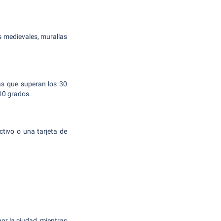
s medievales, murallas
as que superan los 30
10 grados.
ctivo o una tarjeta de
or la ciudad, mientras