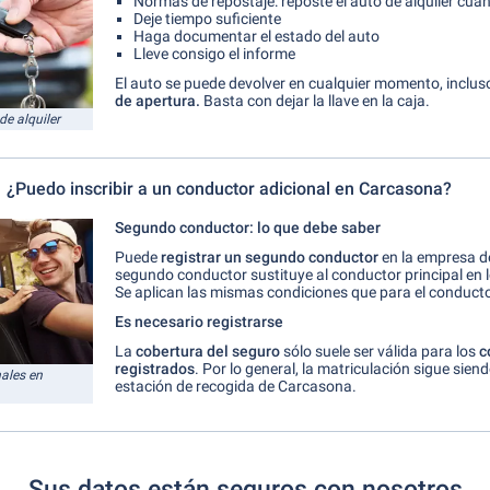
Normas de repostaje: reposte el auto de alquiler cua
Deje tiempo suficiente
Haga documentar el estado del auto
Lleve consigo el informe
El auto se puede devolver en cualquier momento, inclu
de apertura.
Basta con dejar la llave en la caja.
de alquiler
¿Puedo inscribir a un conductor adicional en Carcasona?
Segundo conductor: lo que debe saber
Puede
registrar
un segundo conductor
en la empresa de 
segundo conductor sustituye al conductor principal en lo
Se aplican las mismas condiciones que para el conductor
Es necesario registrarse
La
cobertura del seguro
sólo suele ser válida para los
c
registrados
. Por lo general, la matriculación sigue siend
ales en
estación de recogida de Carcasona.
Sus datos están seguros con nosotros