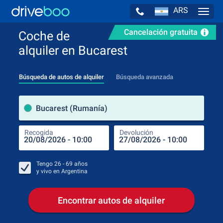
ARS
Navig
Cancelación gratuita
Coche de
alquiler en Bucarest
Búsqueda de autos de alquiler
Búsqueda avanzada
luga
Bucarest (Rumanía)
Recogida
Devolución
Luga
Rec
Tengo
26 - 69
años
y vivo en
Argentina
Encontrar autos de alquiler