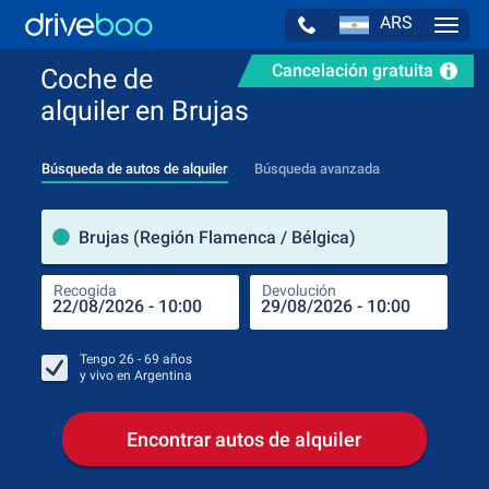
ARS
Navig
Cancelación gratuita
Coche de
alquiler en Brujas
Búsqueda de autos de alquiler
Búsqueda avanzada
luga
Brujas (Región Flamenca / Bélgica)
Recogida
Devolución
Luga
Rec
Tengo
26 - 69
años
y vivo en
Argentina
Encontrar autos de alquiler