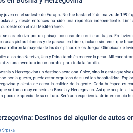
tos en Bosnia y Herzegovina
y joven en el sudeste de Europa. No fue hasta el 2 de marzo de 1992 
goslavia y desde entonces ha sido una república independiente. Limita
l suroeste con el mar Mediterráneo.
 se caracteriza por un paisaje boscoso de cordilleras bajas. En inviern
osas pistas blancas y de paseos en trineo, incluso sin tener que hacer
arrollaron la mayoría de las disciplinas de los Juegos Olímpicos de Inv
ler a los ríos Neretva, Una y Drina también merece la pena. Allí encontra
antiza una aventura incomparable para toda la familia.
 Bosnia y Herzegovina un destino vacacional único, sino la gente que vive
 por la guerra, puede estar orgullosa de su cálida hospitalidad. Explore
rzegovina y sienta de cerca la calidez de la gente. Cada huésped es
 que se toma muy en serio en Bosnia y Herzegovina. Así que acepte la inv
n un poco de aprecio de su cultura. Será una experiencia de intercambio
rzegovina: Destinos del alquiler de autos e
a Srpska