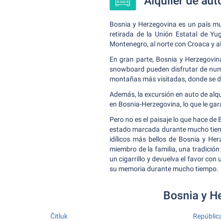
Alquiler de au
Bosnia y Herzegovina es un país mu
retirada de la Unión Estatal de Yu
Montenegro, al norte con Croaca y a
En gran parte, Bosnia y Herzegovina
snowboard pueden disfrutar de numer
montañas más visitadas, donde se des
Además, la excursión en auto de alqui
en Bosnia-Herzegovina, lo que le gar
Pero no es el paisaje lo que hace de
estado marcada durante mucho tiempo
idílicos más bellos de Bosnia y He
miembro de la familia, una tradición
un cigarrillo y devuelva el favor co
su memoria durante mucho tiempo.
Bosnia y He
Čitluk
Repúblic