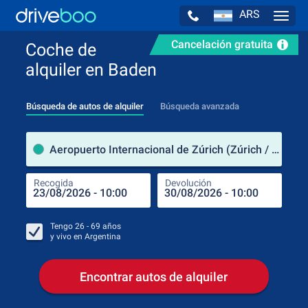
ARS
Navig
Cancelación gratuita
Coche de
alquiler en Baden
Búsqueda de autos de alquiler
Búsqueda avanzada
luga
Aeropuerto Internacional de Zúrich (Zúrich / Suiza)
Recogida
Devolución
Luga
Rec
Tengo
26 - 69
años
y vivo en
Argentina
Encontrar autos de alquiler