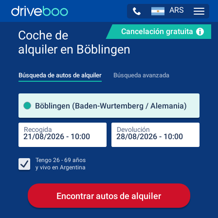
ARS
Navig
Cancelación gratuita
Coche de
alquiler en Böblingen
Búsqueda de autos de alquiler
Búsqueda avanzada
luga
Böblingen (Baden-Wurtemberg / Alemania)
Recogida
Devolución
Luga
Rec
Tengo
26 - 69
años
y vivo en
Argentina
Encontrar autos de alquiler