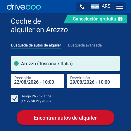
ARS
Navig
Cancelación gratuita
Coche de
alquiler en Arezzo
Búsqueda de autos de alquiler
Búsqueda avanzada
luga
Arezzo (Toscana / Italia)
Recogida
Devolución
Luga
Rec
Tengo
26 - 69
años
y vivo en
Argentina
Encontrar autos de alquiler