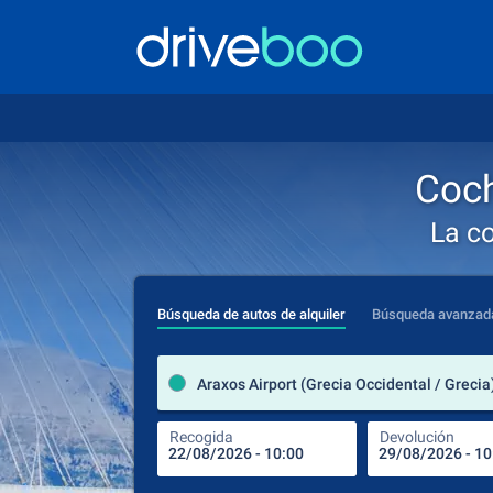
Coch
La c
Búsqueda de autos de alquiler
Búsqueda avanzad
Araxos Airport (Grecia Occidental / Grecia
Recogida
Devolución