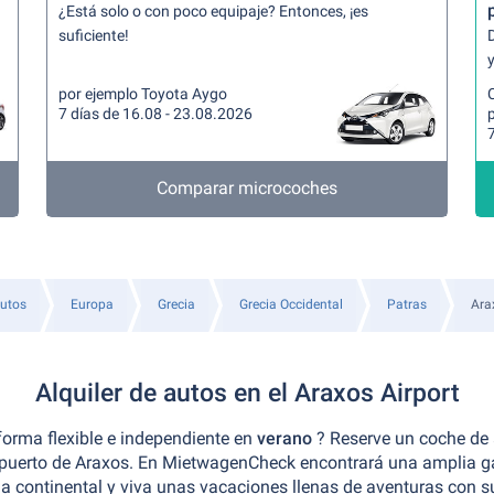
¿Está solo o con poco equipaje? Entonces, ¡es
suficiente!
y
por ejemplo Toyota Aygo
7 días de 16.08 - 23.08.2026
7
Comparar microcoches
autos
Europa
Grecia
Grecia Occidental
Patras
Ara
Alquiler de autos en el Araxos Airport
forma flexible e independiente en
verano
? Reserve un coche de 
opuerto de Araxos. En MietwagenCheck encontrará una amplia ga
cia continental y viva unas vacaciones llenas de aventuras con su