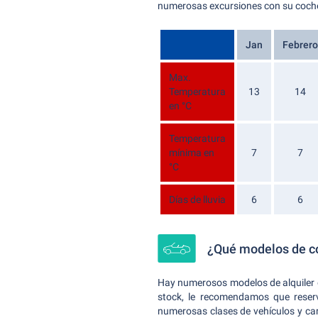
numerosas excursiones con su coche 
Jan
Febrero
Max.
Temperatura
13
14
en °C
Temperatura
mínima en
7
7
°C
Días de lluvia
6
6
¿Qué modelos de co
Hay numerosos modelos de alquiler d
stock, le recomendamos que reserv
numerosas clases de vehículos y car