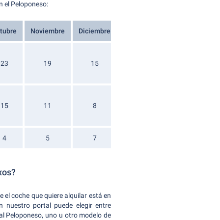
n el Peloponeso:
tubre
Noviembre
Diciembre
23
19
15
15
11
8
4
5
7
xos?
el coche que quiere alquilar está en
 nuestro portal puede elegir entre
 al Peloponeso, uno u otro modelo de