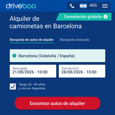
ARS
Navig
Cancelación gratuita
Alquiler de
camionetas en Barcelona
Búsqueda de autos de alquiler
Búsqueda avanzada
luga
Barcelona (Cataluña / España)
Recogida
Devolución
Luga
Rec
Tengo
26 - 69
años
y vivo en
Argentina
Encontrar autos de alquiler