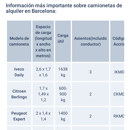
Información más importante sobre camionetas de
alquiler en Barcelona:
Espacio
de carga
Carga
Modelo de
(longitud
Asientos(incluido
Código
útil
camioneta
x ancho
conductor)
Accris
x alto en
metros)
Iveco
2,6 x 1,7
1638
3
IKMD
Daily
x 1,6
kg
1,7 x
600-
Citroen
1,49 x
900
2
CKMD
Berlingo
1,2
kg
Peugeot
2 x 1,4 x
1400
2
RKMD
Expert
1,4
kg