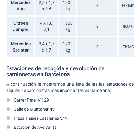
Mercedez
2,5 x 1,7
1300
3
HKMD
Vito
x 1,6
kg
Citroen
4 x 1,8,
1500
3
IKMN
Jumper
2,1
kg
Mercedes
3,4 x 1,7
1200
3
FKMD
Sprinter
x 1,7
kg
Estaciones de recogida y devolución de
camionetas en Barcelona
A continuación le mostramos una lista de las las estaciones de
alquiler de camionetas más importantes en Barcelona:
Carrer Pere IV 129
Calle de Muntaner 45
Plaza Paises Catalanes S/N
Estación de Ave Sants