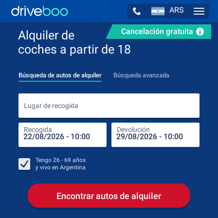
ARS
Navig
Cancelación gratuita
Alquiler de
coches a partir de 18
Búsqueda de autos de alquiler
Búsqueda avanzada
Luga
Lugar de recogida
Recogida
Devolución
Luga
Rec
Tengo
26 - 69
años
y vivo en
Argentina
Encontrar autos de alquiler