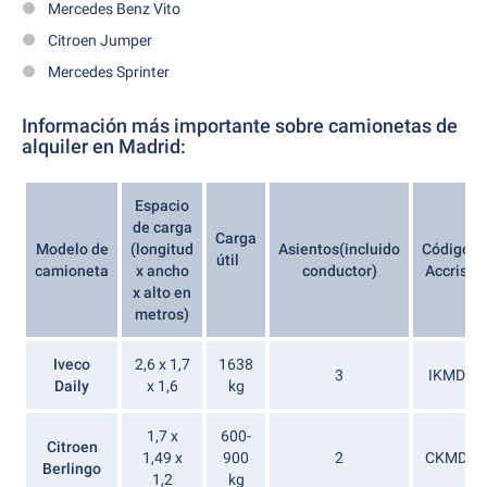
Mercedes Benz Vito
Citroen Jumper
Mercedes Sprinter
Información más importante sobre camionetas de
alquiler en Madrid:
Espacio
de carga
Carga
Modelo de
(longitud
Asientos(incluido
Código
útil
camioneta
x ancho
conductor)
Accris
x alto en
metros)
Iveco
2,6 x 1,7
1638
3
IKMD
Daily
x 1,6
kg
1,7 x
600-
Citroen
1,49 x
900
2
CKMD
Berlingo
1,2
kg