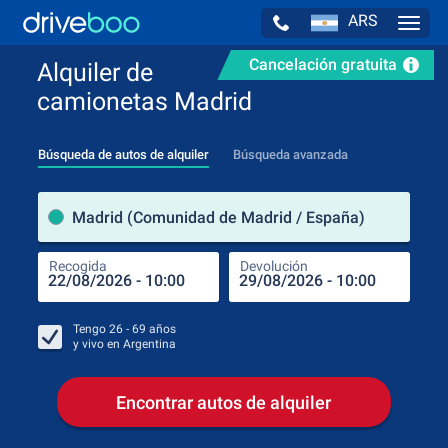
ARS
Navig
Cancelación gratuita
Alquiler de
camionetas Madrid
Búsqueda de autos de alquiler
Búsqueda avanzada
luga
Madrid (Comunidad de Madrid / España)
Recogida
Devolución
Luga
Rec
Tengo
26 - 69
años
y vivo en
Argentina
Encontrar autos de alquiler