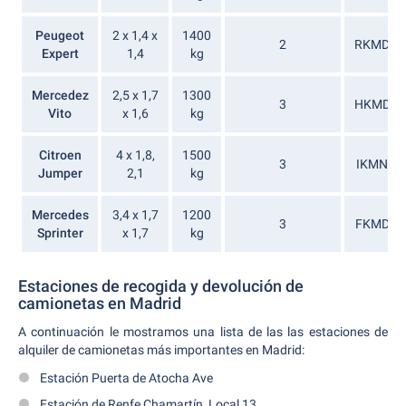
Peugeot
2 x 1,4 x
1400
2
RKMD
Expert
1,4
kg
Mercedez
2,5 x 1,7
1300
3
HKMD
Vito
x 1,6
kg
Citroen
4 x 1,8,
1500
3
IKMN
Jumper
2,1
kg
Mercedes
3,4 x 1,7
1200
3
FKMD
Sprinter
x 1,7
kg
Estaciones de recogida y devolución de
camionetas en Madrid
A continuación le mostramos una lista de las las estaciones de
alquiler de camionetas más importantes en Madrid:
Estación Puerta de Atocha Ave
Estación de Renfe Chamartín, Local 13