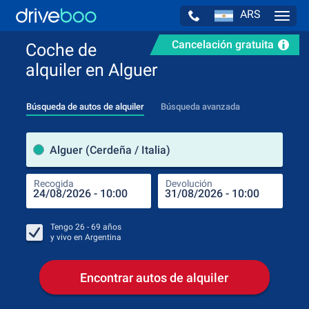
ARS
Navig
Cancelación gratuita
Coche de
alquiler en Alguer
Búsqueda de autos de alquiler
Búsqueda avanzada
luga
Alguer (Cerdeña / Italia)
Recogida
Devolución
Luga
Rec
Tengo
26 - 69
años
y vivo en
Argentina
Encontrar autos de alquiler