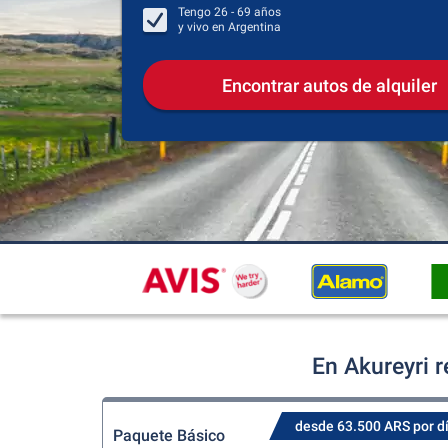
Tengo
26 - 69
años
y vivo en
Argentina
Encontrar autos de alquiler
En Akureyri 
desde 63.500 ARS por d
Paquete Básico