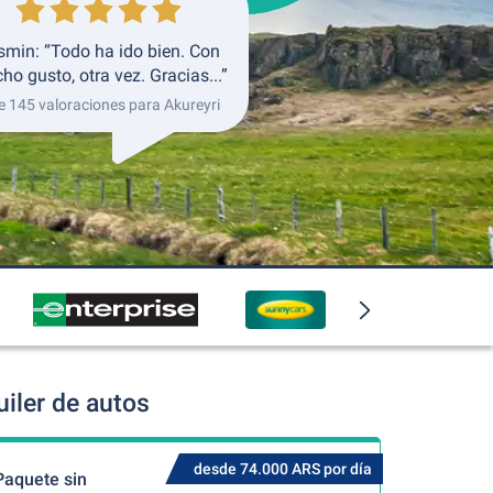
smin: “Todo ha ido bien. Con
o gusto, otra vez. Gracias...”
e 145 valoraciones para Akureyri
iler de autos
desde 74.000 ARS por día
Paquete sin