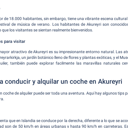
e
or de 18.000 habitantes, sin embargo, tiene una vibrante escena cultural
festival de música de verano. Los habitantes de Akureyri son conocido
 que los visitantes se sientan realmente bienvenidos.
s para visitar
 mayor atractivo de Akureyri es su impresionante entorno natural. Las at
reyrarkirkja, un jardín botánico lleno de flores y plantas exóticas, y el Mu
iler, también puede explorar facilmente las maravillas naturales c
 conducir y alquilar un coche en Akureyri
un coche de alquiler puede ser toda una aventura. Aquí hay algunos tips p
ra.
uenta que en Islandia se conduce por la derecha, diferente a lo que se ac
dad son de 50 km/h en áreas urbanas y hasta 90 km/h en carreteras. Es 