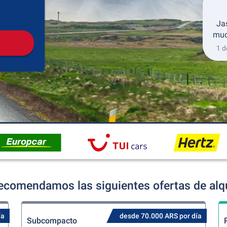
Recogida
Devolución
Ja
much
1 d
recomendamos las siguientes ofertas de alqu
ía
desde 70.000 ARS por día
Subcompacto