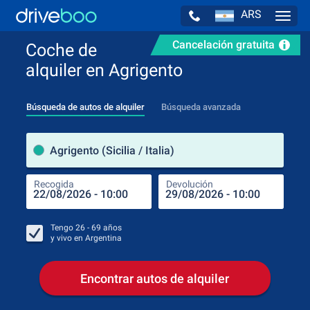
ARS
Navig
Cancelación gratuita
Coche de
alquiler en Agrigento
Búsqueda de autos de alquiler
Búsqueda avanzada
luga
Agrigento (Sicilia / Italia)
Recogida
Devolución
Luga
Rec
Tengo
26 - 69
años
y vivo en
Argentina
Encontrar autos de alquiler