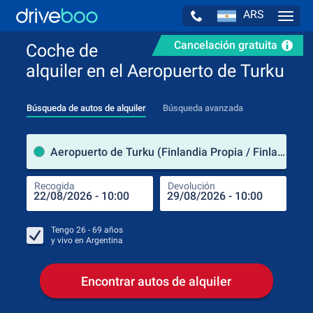
ARS
Navig
Cancelación gratuita
Coche de
alquiler en el Aeropuerto de Turku
Búsqueda de autos de alquiler
Búsqueda avanzada
luga
Aeropuerto de Turku (Finlandia Propia / Finlandia)
Recogida
Devolución
Luga
Rec
Tengo
26 - 69
años
y vivo en
Argentina
Encontrar autos de alquiler