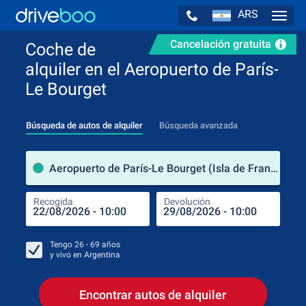
ARS
Navig
Cancelación gratuita
Coche de
alquiler en el Aeropuerto de París-
Le Bourget
Búsqueda de autos de alquiler
Búsqueda avanzada
luga
Aeropuerto de París-Le Bourget (Isla de Francia / Francia)
Recogida
Devolución
Luga
Rec
Tengo
26 - 69
años
y vivo en
Argentina
Encontrar autos de alquiler