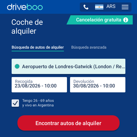
ARS
Navig
Cancelación gratuita
Coche de
alquiler
Búsqueda de autos de alquiler
Búsqueda avanzada
luga
Aeropuerto de Londres-Gatwick (London / Reino Unido)
Recogida
Devolución
Luga
Rec
Tengo
26 - 69
años
y vivo en
Argentina
Encontrar autos de alquiler