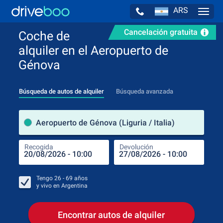
ARS
Navig
Cancelación gratuita
Coche de
alquiler en el Aeropuerto de
Génova
Búsqueda de autos de alquiler
Búsqueda avanzada
luga
Aeropuerto de Génova (Liguria / Italia)
Recogida
Devolución
Luga
Rec
Tengo
26 - 69
años
y vivo en
Argentina
Encontrar autos de alquiler