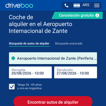
ARS
Navig
Cancelación gratuita
Coche de
alquiler en el Aeropuerto
Internacional de Zante
Búsqueda de autos de alquiler
Búsqueda avanzada
luga
Aeropuerto Internacional de Zante (Periferia de Islas Jónicas / Grecia)
Recogida
Devolución
Luga
Rec
Tengo
26 - 69
años
y vivo en
Argentina
Encontrar autos de alquiler