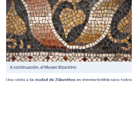
A continuación, el Museo Bizantino
Una visita a
la ciudad de Zákynthos
es imprescindible para todos
los turistas. En 1953 un gran terremoto sacudió la ciudad. Sin
embargo, se salvaron muchos tesoros artísticos. La
reconstrucción se llevó a cabo utilizando los planos históricos del
edificio. La ciudad pudo así conservar su antigua fisonomía.
Hoy en día, la ciudad de Zákynthos es una mezcla de edificios
nuevos adaptados y arquitectura reconstruida.
LOS LUGARES DE INTERÉS MÁS