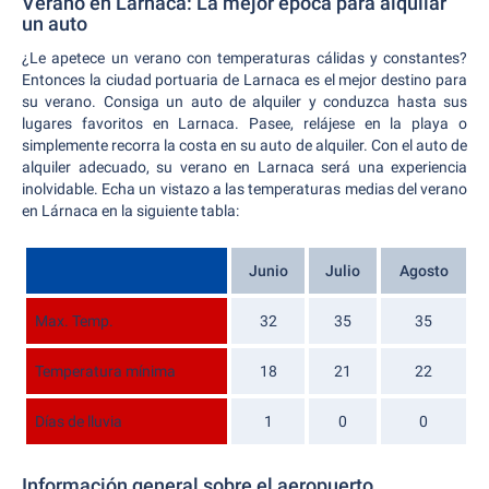
Verano en Lárnaca: La mejor época para alquilar
un auto
¿Le apetece un verano con temperaturas cálidas y constantes?
Entonces la ciudad portuaria de Larnaca es el mejor destino para
su verano. Consiga un auto de alquiler y conduzca hasta sus
lugares favoritos en Larnaca. Pasee, relájese en la playa o
simplemente recorra la costa en su auto de alquiler. Con el auto de
alquiler adecuado, su verano en Larnaca será una experiencia
inolvidable. Echa un vistazo a las temperaturas medias del verano
en Lárnaca en la siguiente tabla:
Junio
Julio
Agosto
Max. Temp.
32
35
35
Temperatura mínima
18
21
22
Días de lluvia
1
0
0
Información general sobre el aeropuerto