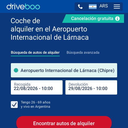
ARS
Navig
Cancelación gratuita
Coche de
alquiler en el Aeropuerto
Internacional de Lárnaca
Búsqueda de autos de alquiler
Búsqueda avanzada
luga
Aeropuerto Internacional de Lárnaca (Chipre)
Recogida
Devolución
Luga
Rec
Tengo
26 - 69
años
y vivo en
Argentina
Encontrar autos de alquiler