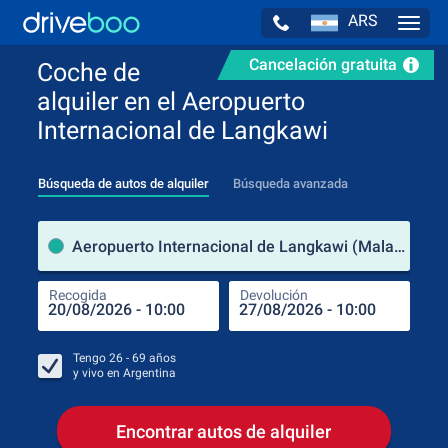
ARS
Navig
Cancelación gratuita
Coche de
alquiler en el Aeropuerto
Internacional de Langkawi
Búsqueda de autos de alquiler
Búsqueda avanzada
luga
Aeropuerto Internacional de Langkawi (Malasia)
Recogida
Devolución
Luga
Rec
Tengo
26 - 69
años
y vivo en
Argentina
Encontrar autos de alquiler