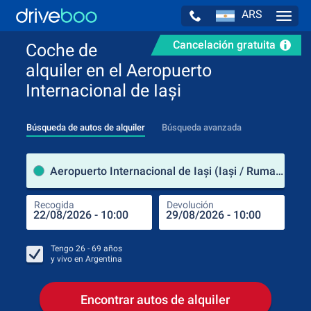
ARS
Navig
Cancelación gratuita
Coche de
alquiler en el Aeropuerto
Internacional de Iași
Búsqueda de autos de alquiler
Búsqueda avanzada
luga
Aeropuerto Internacional de Iași (Iași / Rumanía)
Recogida
Devolución
Luga
Rec
Tengo
26 - 69
años
y vivo en
Argentina
Encontrar autos de alquiler