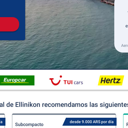
Recogida
Devolución
e
Aer
al de Ellinikon recomendamos las siguientes
ía
desde 9.000 ARS por día
Subcompacto