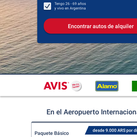
Tengo
26 - 69
años
y vivo en
Argentina
Encontrar autos de alquiler
En el Aeropuerto Internacion
desde 9.000 ARS por d
Paquete Básico