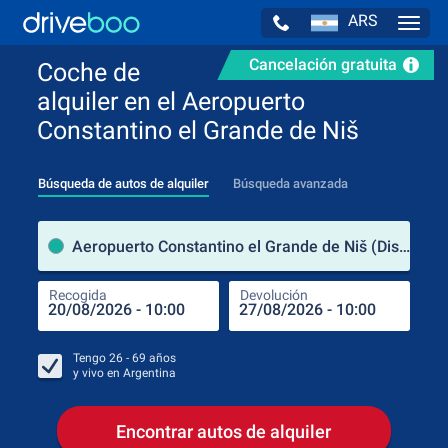
ARS
Navig
Cancelación gratuita
Coche de
alquiler en el Aeropuerto
Constantino el Grande de Niš
Búsqueda de autos de alquiler
Búsqueda avanzada
luga
Aeropuerto Constantino el Grande de Niš (Distrito de Nišava / Serbia)
Recogida
Devolución
Luga
Rec
Tengo
26 - 69
años
y vivo en
Argentina
Encontrar autos de alquiler