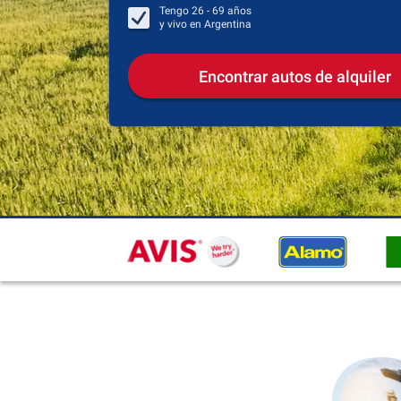
Tengo
26 - 69
años
y vivo en
Argentina
Encontrar autos de alquiler