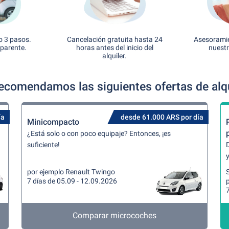
o 3 pasos.
Cancelación gratuita hasta 24
Asesoramie
sparente.
horas antes del inicio del
nuestr
alquiler.
ecomendamos las siguientes ofertas de alqu
ía
desde 61.000 ARS por día
Minicompacto
¿Está solo o con poco equipaje? Entonces, ¡es
suficiente!
y
por ejemplo Renault Twingo
7 días de 05.09 - 12.09.2026
7
Comparar microcoches