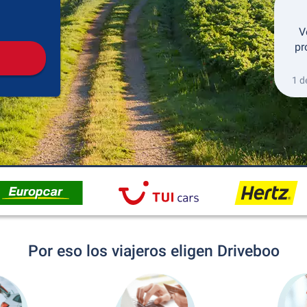
Recogida
Devolución
V
pr
1 d
Por eso los viajeros eligen Driveboo