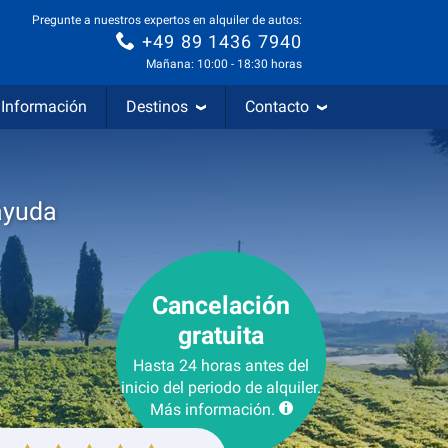
Pregunte a nuestros expertos en alquiler de autos:
+49 89 1436 7940
Mañana: 10:00 - 18:30 horas
Información
Destinos
Contacto
ayuda
Cancelación
gratuita
Hasta 24 horas antes del
inicio del periodo de alquiler.
Más información.