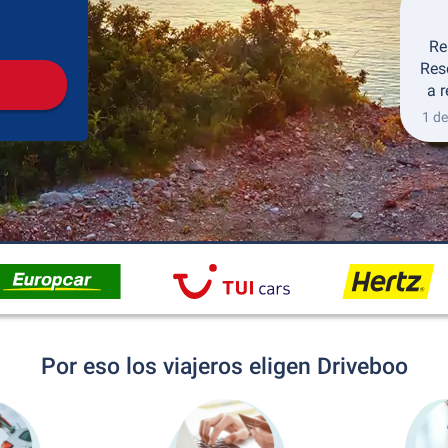
Recogida
Devolución
Re
Res
a 
1 de
Por eso los viajeros eligen Driveboo