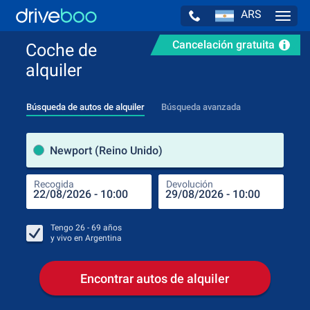
ARS
Navig
Cancelación gratuita
Coche de
alquiler
Búsqueda de autos de alquiler
Búsqueda avanzada
luga
Newport (Reino Unido)
Recogida
Devolución
Luga
Rec
Tengo
26 - 69
años
y vivo en
Argentina
Encontrar autos de alquiler