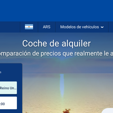
ARS
Modelos de vehículos
Coche de alquiler
omparación de precios que realmente le 
a
lugar de alquiler
Birmingham Airport (Midlands del Oeste / Reino Unido)
Lugar de devolución