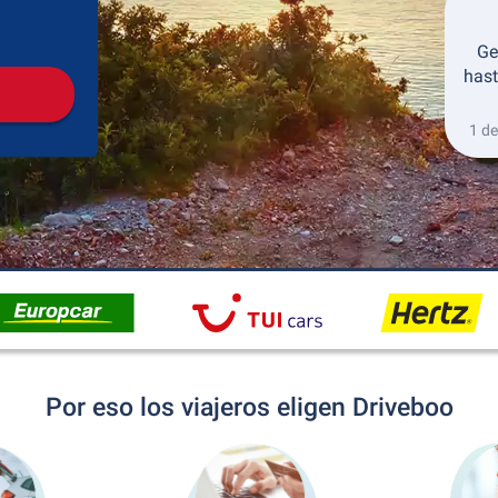
Recogida
Devolución
Ge
hast
1 de
Por eso los viajeros eligen Driveboo