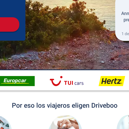
Recogida
Devolución
Ann
pr
1 de
Por eso los viajeros eligen Driveboo