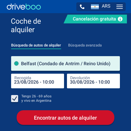
ARS
Navig
Cancelación gratuita
Coche de
alquiler
Búsqueda de autos de alquiler
Búsqueda avanzada
luga
Belfast (Condado de Antrim / Reino Unido)
Recogida
Devolución
Luga
Rec
Tengo
26 - 69
años
y vivo en
Argentina
Encontrar autos de alquiler